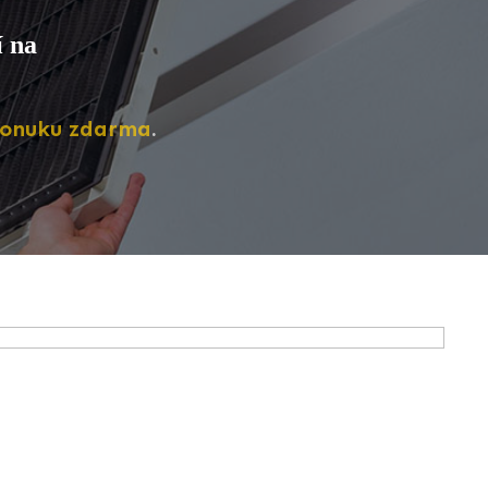
í na
ponuku zdarma
.