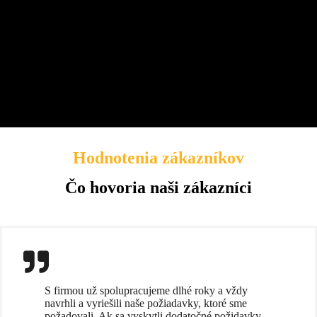
Hodnotenia zákazníkov
Čo hovoria naši zákazníci
S firmou už spolupracujeme dlhé roky a vždy
navrhli a vyriešili naše požiadavky, ktoré sme
požadovali. Ak sa vyskytli dodatočné požidavky,