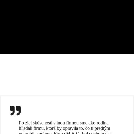
Po zlej skúsenosti s inou firmou sme ako rodina
hľadali firmu, ktorá by opravila to, čo tí predtým
neurobili správne. Firma M.B.O. bola ochotná aj