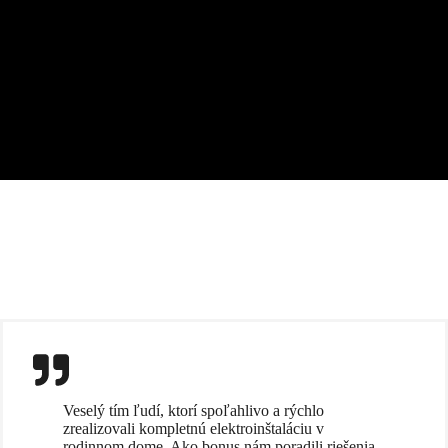
Veselý tím ľudí, ktorí spoľahlivo a rýchlo
zrealizovali kompletnú elektroinštaláciu v
rodinnom dome. Ako bonus nám poradili riešenia