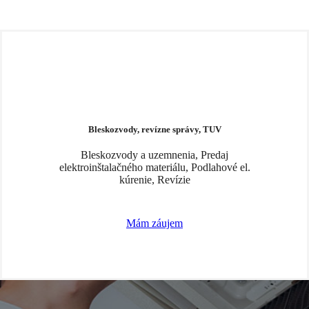
DOBRÁ CENA, KVALITA A SERVIS.. TO SME MY!
PECIALISTI V ELEKTROINŠTALÁCIÁ
Bleskozvody, revízne správy, TUV
Bleskozvody a uzemnenia, Predaj
elektroinštalačného materiálu, Podlahové el.
kúrenie, Revízie
Mám záujem