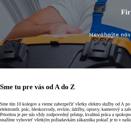
Fir
Neváhajte nás
Sme tu pre vás
od A do Z
Sme tím 10 kolegov a vieme zabezpečiť všetky elektro služby od A po 
elektroinšt. prác, bleskozvody, revízie, údržby, opravy, kamerový a zab
Prioritou je pre nás vždy zodpovedný prístup, kvalitná práca a spokojn
snažíme vyhovieť všetkým požiadavkám zákazníka pokiaľ je to v naši