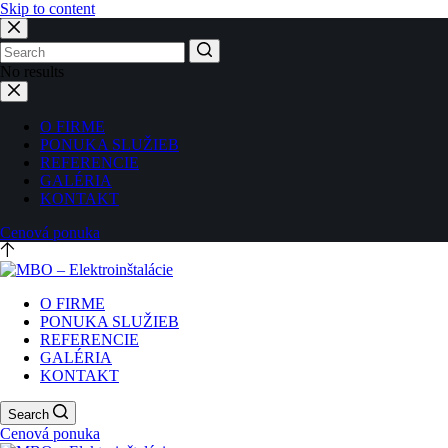
Skip to content
No results
O FIRME
PONUKA SLUŽIEB
REFERENCIE
GALÉRIA
KONTAKT
Cenová ponuka
O FIRME
PONUKA SLUŽIEB
REFERENCIE
GALÉRIA
KONTAKT
Search
Cenová ponuka