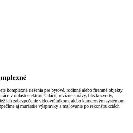
komplexné
ete komplexné riešenia pre bytové, rodinné alebo firemné objekty.
ce v oblasti elektroinštalácií, revízne správy, blezkozvody,
tiež ich zabezpečenie videovrátnikom, alebo kamerovým systémom.
zpečíme aj murárske výspravky a maľovanie po rekonštrukciách