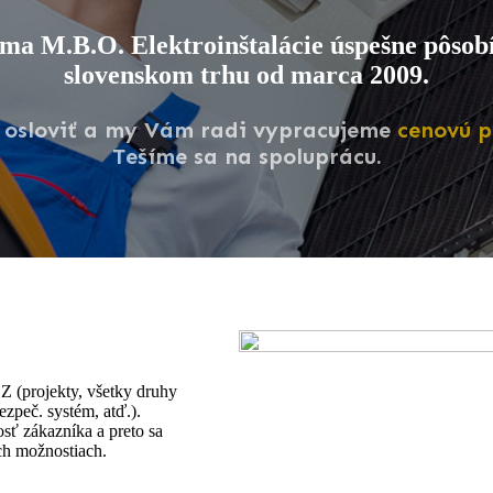
ma M.B.O. Elektroinštalácie úspešne pôsob
slovenskom trhu od marca 2009.
 osloviť a my Vám radi vypracujeme
cenovú 
Tešíme sa na spoluprácu.
Z (projekty, všetky druhy
ezpeč. systém, atď.).
osť zákazníka a preto sa
ch možnostiach.